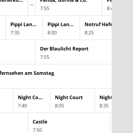
Die Pfefferkörner
Panda, Gorilla & Co.
Panda, Gori
7:55
8:40
Pippi Langstrumpf
Pippi Langstrumpf
Notruf Hafenkante
7:35
8:00
8:25
Der Blaulicht Report
Der 
7:55
8:50
sfernsehen am Samstag
Night Court
Night Court
Night Court
7:40
8:05
8:35
Castle
Castle
7:50
8:45