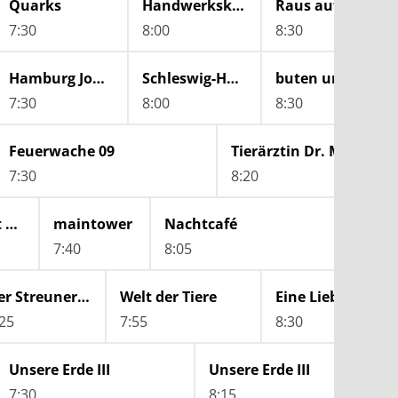
Quarks
Handwerkskunst!
Raus aufs Land
7:30
8:00
8:30
Hamburg Journal
Schleswig-Holstein Magazin
buten un binnen | regionalmagazin
7:30
8:00
8:30
Feuerwache 09
Tierärztin Dr. Mertens
7:30
8:20
Sehen statt Hören
maintower
Nachtcafé
7:40
8:05
Der Streuner - eine Straßenkatze in Paris
Welt der Tiere
Eine Liebe in Kub
:25
7:55
8:30
Unsere Erde III
Unsere Erde III
7:30
8:15