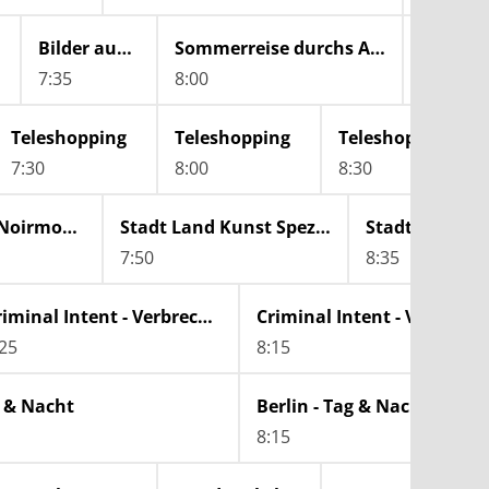
Bilder aus Südtirol
Sommerreise durchs Alpbachtal
7:35
8:00
8:45
Teleshopping
Teleshopping
Teleshopping
7:30
8:00
8:30
Das weiße Gold von Noirmoutier
Stadt Land Kunst Spezial
Stadt Land Ku
7:50
8:35
Criminal Intent - Verbrechen im Visier
:25
8:15
g & Nacht
Berlin - Tag & Nacht
8:15