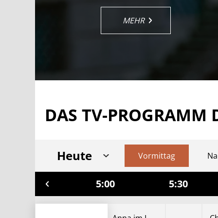
MEHR
MEHR
MEHR
MEHR
MEHR
MEHR
DAS TV-PROGRAMM 
Heute
Vormittag
Na
4:30
5:00
5:30