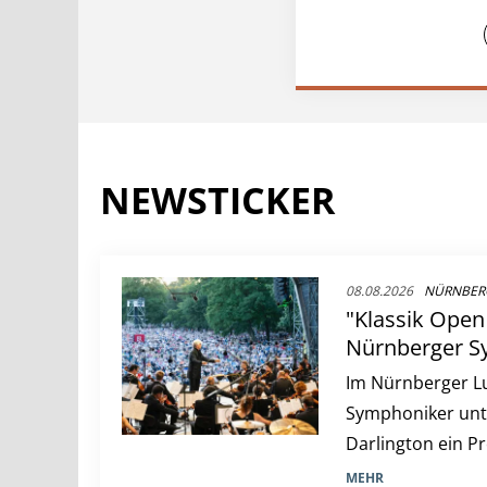
NEWSTICKER
08.08.2026
NÜRNBER
"Klassik Open 
Nürnberger Sy
Infos zum BR-
Im Nürnberger Lu
Symphoniker unt
Darlington ein 
lateinamerikani
MEHR