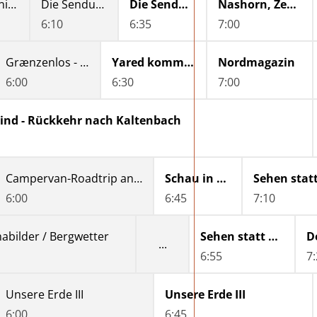
Erlebnisreisen
Die Sendung mit dem Elefanten
Die Sendung mit der Maus
Nashorn, Zebra & Co.
6:10
6:35
7:00
Grænzenlos - Die Sprache der Heimat
Yared kommt rum
Nordmagazin
6:00
6:30
7:00
ind - Rückkehr nach Kaltenbach
Campervan-Roadtrip an der Nordsee bis nach Sylt
Schau in meine Welt
6:00
6:45
7:10
bilder / Bergwetter
Sehen statt Hören
6:55
7
Unsere Erde III
Unsere Erde III
6:00
6:45