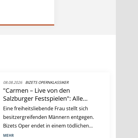
08.08.2026
BIZETS OPERNKLASSIKER
"Carmen – Live von den
Salzburger Festspielen": Alle
Infos zur ARTE-Oper mit Asmik
Eine freiheitsliebende Frau stellt sich
Grigorian
besitzergreifenden Männern entgegen.
Bizets Oper endet in einem tödlichen
Drama aus Eifersucht.
MEHR