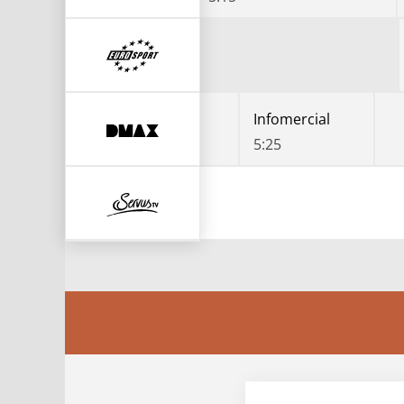
Infomercial
Infomercial
4:55
5:25
ama bei ServusTV