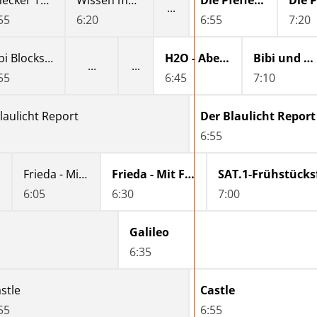
Checker Tobi
Wissen macht Ah! - Beweg dein Ah!
Die Pfefferkörner
55
6:20
6:55
7:20
Bibi Blocksberg
H2O - Abenteuer Meerjungfrau
Bibi und Tina
55
6:45
7:10
laulicht Report
Der Blaulicht Report
6:55
Frieda - Mit Feuer und Flamme
Frieda - Mit Feuer und Flamme
SAT.1-Frühstück
6:05
6:30
7:00
Galileo
6:35
stle
Castle
55
6:55