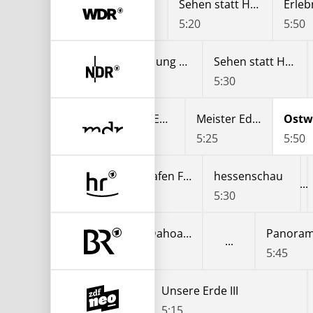
Lokalzeit Münsterland
Lokalzeit Südwestfalen
Sehen statt Hören - Ein Wochenmagazin für Hörgeschädigte
4:50
5:20
5:50
Tauchabenteuer Ostsee
Die Sendung mit der Maus
Sehen statt Hören
4:30
5:00
5:30
Meister Eder und sein Pumuckl
Meister Eder und sein Pumuckl
Ostw
5:00
5:25
5:50
Mittendrin - Flughafen Frankfurt
hessenschau
4:45
5:30
Best of Dahoam is Dahoam!
Best of Dahoam is Dahoam!
Panorama
4:30
5:00
5:45
Unsere Erde III
Unsere Erde III
4:35
5:15