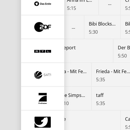
Elefant, Tiger & Kids
Elefant, Tiger & Kids
Anna im Land der tausend Seen
4:45
5:15
5:
Bibi Blocksberg
5:30
5:
Der Blaulicht Report
Der B
4:50
5:50
Frieda - Mit Feuer und Flamme
Frieda - Mit Feuer und Flamme
Frieda - Mit Feuer und Flamme
Frieda - Mit Feuer und Flamme
4:40
5:05
5:35
Die Simpsons
Die Simpsons
Die Simpsons
taff
4:40
5:10
5:35
Castle
Ca
5:05
5: