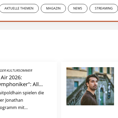
AKTUELLE THEMEN
MAGAZIN
NEWS
STREAMING
GER KULTURSOMMER
Air 2026:
mphoniker": Alle
Konzert
itpoldhain spielen die
er Jonathan
Programm mit
schen Rhythmen und