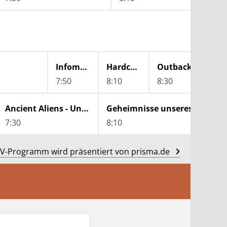
Infomercial
Hardcore Pawn - Das härteste Pfandhaus Detroits
Outback Trucker
7:50
8:10
8:30
Ancient Aliens - Unerklärliche Phänomene
Geheimnisse unseres Sonnensystems
7:30
8:10
V-Programm wird präsentiert von prisma.de