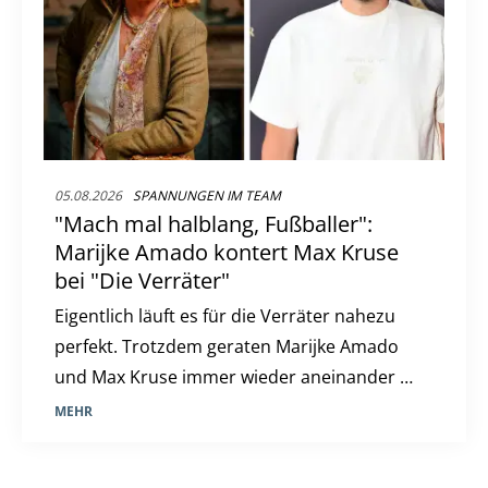
05.08.2026
SPANNUNGEN IM TEAM
"Mach mal halblang, Fußballer":
Marijke Amado kontert Max Kruse
bei "Die Verräter"
Eigentlich läuft es für die Verräter nahezu
perfekt. Trotzdem geraten Marijke Amado
und Max Kruse immer wieder aneinander –
nun schießt sie zurück.
MEHR