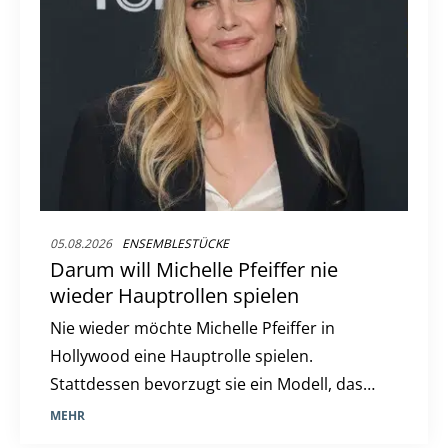
05.08.2026
ENSEMBLESTÜCKE
Darum will Michelle Pfeiffer nie
wieder Hauptrollen spielen
Nie wieder möchte Michelle Pfeiffer in
Hollywood eine Hauptrolle spielen.
Stattdessen bevorzugt sie ein Modell, das
sie offenbar in ihrer neuen Serie "Only
MEHR
Margo" verwirklicht sieht.