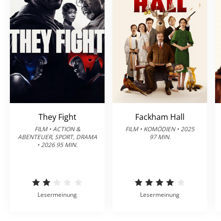
They Fight
Fackham Hall
FILM • ACTION &
FILM • KOMÖDIEN • 2025
ABENTEUER, SPORT, DRAMA
97 MIN.
• 2026 95 MIN.
Lesermeinung
Lesermeinung