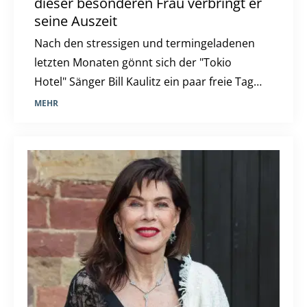
dieser besonderen Frau verbringt er
seine Auszeit
Nach den stressigen und termingeladenen
letzten Monaten gönnt sich der "Tokio
Hotel" Sänger Bill Kaulitz ein paar freie Tage.
Diese verbringt er in Italien, genauer gesagt
MEHR
in Rom. Das aber nicht alleine, sondern mit
einer ganz besonderen Frau an seiner Seite.