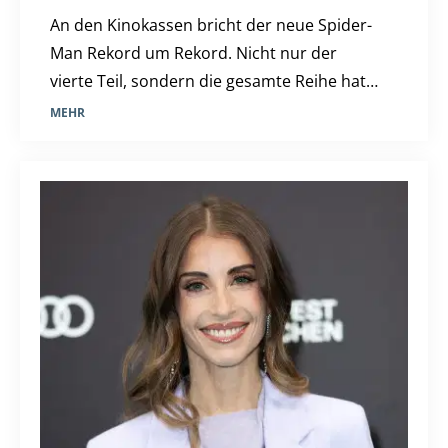
An den Kinokassen bricht der neue Spider-
Man Rekord um Rekord. Nicht nur der
vierte Teil, sondern die gesamte Reihe hat
sich diesen Erfolg mehr als verdient. Eine
MEHR
Filmkritik.