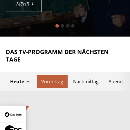
MEHR
MEHR
MEHR
MEHR
MEHR
MEHR
DAS TV-PROGRAMM DER NÄCHSTEN
TAGE
Heute
Vormittag
Nachmittag
Abend