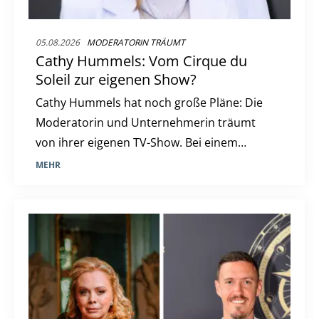
05.08.2026
MODERATORIN TRÄUMT
Cathy Hummels: Vom Cirque du
Soleil zur eigenen Show?
Cathy Hummels hat noch große Pläne: Die
Moderatorin und Unternehmerin träumt
von ihrer eigenen TV-Show. Bei einem
Besuch hinter den Kulissen des "Cirque du
MEHR
Soleil" in Berlin verriet sie ihre Ambitionen
und sprach über ihre Erfahrungen bei "Die
Verräter".