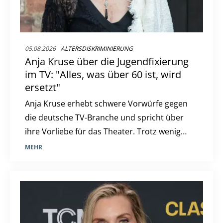
05.08.2026
ALTERSDISKRIMINIERUNG
Anja Kruse über die Jugendfixierung
im TV: "Alles, was über 60 ist, wird
ersetzt"
Anja Kruse erhebt schwere Vorwürfe gegen
die deutsche TV-Branche und spricht über
ihre Vorliebe für das Theater. Trotz weniger
TV-Rollen bleibt sie aktiv und engagiert.
MEHR