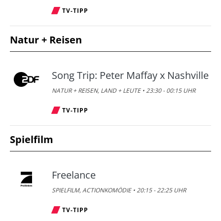
Hausmeister Krause - Ordnung
17:00
TV-TIPP
muss sein
SERIE •
07.08.2026
• 17:00 - 17:30 UHR
Natur + Reisen
Hausmeister Krause - Ordnung
17:30
Song Trip: Peter Maffay x Nashville
muss sein
NATUR + REISEN, LAND + LEUTE • 23:30 - 00:15 UHR
SERIE •
07.08.2026
• 17:30 - 18:00 UHR
TV-TIPP
Spielfilm
Freelance
SPIELFILM, ACTIONKOMÖDIE • 20:15 - 22:25 UHR
TV-TIPP