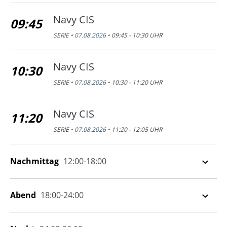
Navy CIS
09:45
SERIE •
07.08.2026
• 09:45 - 10:30 UHR
Navy CIS
10:30
SERIE •
07.08.2026
• 10:30 - 11:20 UHR
Navy CIS
11:20
SERIE •
07.08.2026
• 11:20 - 12:05 UHR
Nachmittag
12:00-18:00
The Rookie
Abend
18:00-24:00
12:05
SERIE •
07.08.2026
• 12:05 - 12:50 UHR