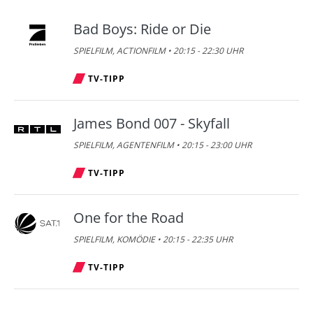
Das Strafgericht
03:50
Bad Boys: Ride or Die
INFO •
10.08.2026
• 03:50 - 04:35 UHR
SPIELFILM, ACTIONFILM • 20:15 - 22:30 UHR
Das Strafgericht
04:35
TV-TIPP
INFO •
10.08.2026
• 04:35 - 05:25 UHR
James Bond 007 - Skyfall
Das Familiengericht
05:25
SPIELFILM, AGENTENFILM • 20:15 - 23:00 UHR
INFO •
10.08.2026
• 05:25 - 06:05 UHR
TV-TIPP
One for the Road
SPIELFILM, KOMÖDIE • 20:15 - 22:35 UHR
TV-TIPP