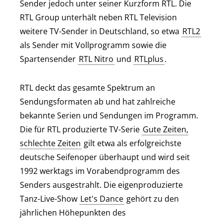
02:10
Sender jedoch unter seiner Kurzform RTL. Die
Gute Zeiten, schlechte Zeiten
19:40
SERIE •
08.08.2026
• 02:10 - 02:55 UHR
RTL Group unterhält neben RTL Television
SERIE •
07.08.2026
• 19:40 - 20:15 UHR
weitere TV-Sender in Deutschland, so etwa
RTL2
CSI: Vegas
02:55
als Sender mit Vollprogramm sowie die
Absolut Musik - Die besten Sänger
20:15
Spartensender
SERIE •
08.08.2026
RTL Nitro
• 02:55 - 03:45 UHR
und
RTLplus
.
aller Zeiten
INFO •
07.08.2026
• 20:15 - 00:00 UHR
CSI: Vegas
RTL deckt das gesamte Spektrum an
03:45
Sendungsformaten ab und hat zahlreiche
TV-TIPP
SERIE •
08.08.2026
• 03:45 - 04:30 UHR
bekannte Serien und Sendungen im Programm.
Die für RTL produzierte TV-Serie
Gute Zeiten,
CSI: Vegas
04:30
schlechte Zeiten
gilt etwa als erfolgreichste
SERIE •
08.08.2026
• 04:30 - 05:05 UHR
deutsche Seifenoper überhaupt und wird seit
1992 werktags im Vorabendprogramm des
Der Blaulicht Report -
05:05
Senders ausgestrahlt. Die eigenproduzierte
Einzeleinsätze
Tanz-Live-Show
Let's Dance
gehört zu den
INFO •
08.08.2026
• 05:05 - 05:45 UHR
jährlichen Höhepunkten des