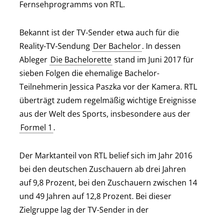
Fernsehprogramms von RTL.
Der Blaulicht Report -
05:45
Einzeleinsätze
Bekannt ist der TV-Sender etwa auch für die
Reality-TV-Sendung
INFO •
08.08.2026
Der Bachelor
• 05:45 - 05:55 UHR
. In dessen
Ableger
Die Bachelorette
stand im Juni 2017 für
sieben Folgen die ehemalige Bachelor-
Der Blaulicht Report
05:55
Teilnehmerin Jessica Paszka vor der Kamera. RTL
INFO •
08.08.2026
• 05:55 - 06:50 UHR
überträgt zudem regelmäßig wichtige Ereignisse
aus der Welt des Sports, insbesondere aus der
Formel 1
.
Der Marktanteil von RTL belief sich im Jahr 2016
bei den deutschen Zuschauern ab drei Jahren
auf 9,8 Prozent, bei den Zuschauern zwischen 14
und 49 Jahren auf 12,8 Prozent. Bei dieser
Zielgruppe lag der TV-Sender in der