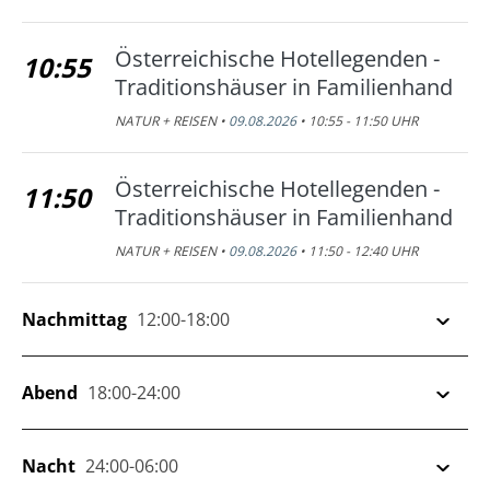
Österreichische Hotellegenden -
10:55
Traditionshäuser in Familienhand
NATUR + REISEN •
09.08.2026
• 10:55 - 11:50 UHR
Österreichische Hotellegenden -
11:50
Traditionshäuser in Familienhand
NATUR + REISEN •
09.08.2026
• 11:50 - 12:40 UHR
Nachmittag
12:00-18:00
Österreichische Hotellegenden -
Abend
18:00-24:00
12:40
Traditionshäuser in Familienhand
NATUR + REISEN •
09.08.2026
• 12:40 - 13:30 UHR
Postbote im Himalaya
Nacht
24:00-06:00
18:20